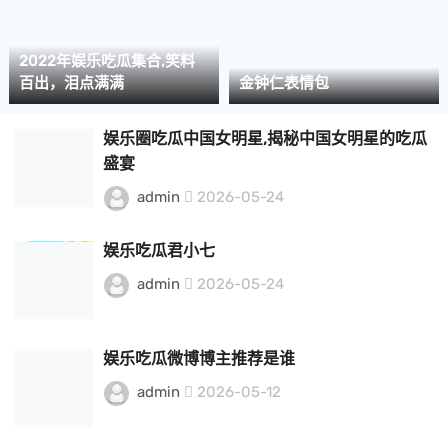
2022年娱乐吃瓜集合,笑料
百出，泪点满满
金钟仁表情包
娱乐圈吃瓜中国女明星,揭秘中国女明星的吃瓜
盛宴
admin
2026-05-24
娱乐吃瓜君小七
admin
2026-05-24
娱乐吃瓜微博博主推荐是谁
admin
2026-05-12