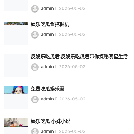
admin
2026-05-02
娱乐吃瓜酱挖掘机
admin
2026-05-02
反娱乐吃瓜君,反娱乐吃瓜君带你探秘明星生活
admin
2026-05-02
免费吃瓜娱乐圈
admin
2026-05-02
娱乐吃瓜 小妹小说
admin
2026-05-02