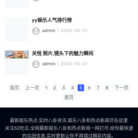
yy娱乐人气排行榜
admin
2026-05-01
关悦 照片,镜头下的魅力瞬间
admin
2026-05-01
首页
上一页
1
2
3
4
5
6
7
8
下一页
尾页
最新娱乐热点,实时八卦资讯,娱乐八卦和热点新闻尽在这里
关注52吃瓜,全网最新娱乐八卦和热点新闻一网打尽,给你最快速
的瓜田信息,实时更新让你不再错过精彩内容。