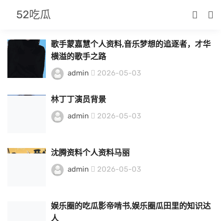
52吃瓜
歌手蒙嘉慧个人资料,音乐梦想的追逐者，才华
横溢的歌手之路
admin
2026-05-03
林丁丁演员背景
admin
2026-05-03
沈腾资料个人资料马丽
admin
2026-05-03
娱乐圈的吃瓜影帝啃书,娱乐圈瓜田里的知识达
人